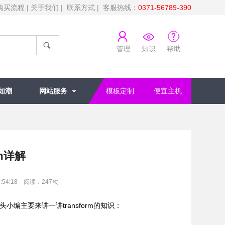
购买流程
|
关于我们
|
联系方式
| 客服热线：
0371-56789-390
管理
知识
帮助
如潮
网站服务
模板定制
便宜主机
rm详解
:54:18 阅读：
247
次
紫石头小编主要来讲一讲transform的知识：