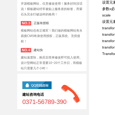
设置元素顺时
开源模板网站，任意修改使用！服务好到没话
参数x必
说！模板建站经常被贴上服务差的标签，而紫
石头完全打破这样的格局！
scale
设置元素
NO.3
正版有授权
transf
模板网站也有正规军！我们做的模板网站有永
transf
易搜CMS终身使用授权，正版系统、无惧侵
transf
权！
transf
NO.4
建站快
Transf
建站速度快，购买后简单修改即可投入使用。
设计型网站正常需要10~20个工作日，而模板
站只需要几个小时！
建站咨询电话
0371-56789-390