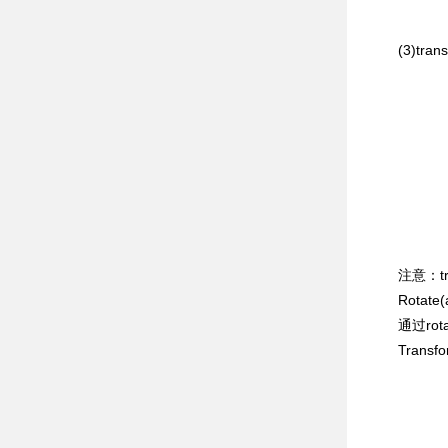
(3)transla
注意：tran
Rotate(
通过rot
Transform