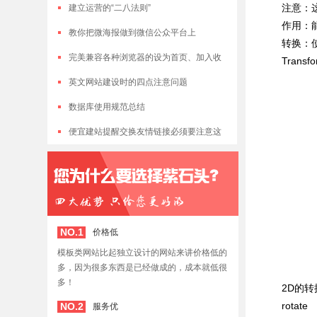
注意：这
建立运营的“二八法则”
作用：能
教你把微海报做到微信公众平台上
转换：使
完美兼容各种浏览器的设为首页、加入收
Transf
藏JS代码
英文网站建设时的四点注意问题
数据库使用规范总结
便宜建站提醒交换友情链接必须要注意这
3个坑！
NO.1
价格低
模板类网站比起独立设计的网站来讲价格低的
多，因为很多东西是已经做成的，成本就低很
多！
2D的转
rotate
NO.2
服务优