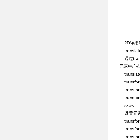
2D详细
transla
通过tra
元素中心点，
trans
transf
transf
transf
skew
设置元素
trans
trans
trans