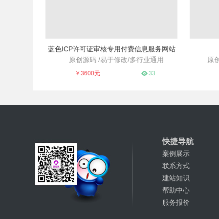
蓝色ICP许可证审核专用付费信息服务网站
原创源码 /易于修改/多行业通用
原创
适用于各个行业、便于修改
多语言产
￥3600元
33
快捷导航
案例展示
联系方式
建站知识
帮助中心
服务报价