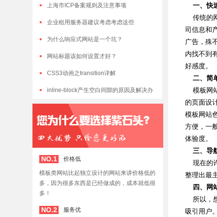
一、快
上海市ICP备案规则及注意事项
传统的网
企业租用服务器建议考虑考虑这些
司信息和
为什么响应式网站是一个坑？
广告，殊
内找不到
网站标题该如何设置才好？
好感度。
CSS3动画之transition详解
二、简
模板网站
inline-block产生空白间隙的原因及解决办
的页面设
法
模板网站
方便，一
体验度。
三、导
NO.1
价格低
现在的许
模板类网站比起独立设计的网站来讲价格低的
整理出最
多，因为很多东西是已经做成的，成本就低很
四、网
多！
所以，想
NO.2
服务优
吸引用户