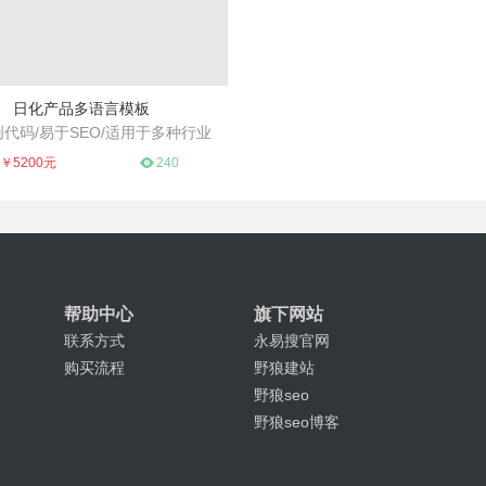
日化产品多语言模板
代码/易于SEO/适用于多种行业
品展示模版，简约大气，源码原创
￥5200元
240
帮助中心
旗下网站
联系方式
永易搜官网
购买流程
野狼建站
野狼seo
野狼seo博客