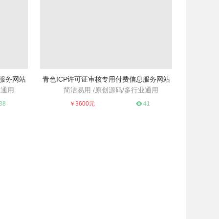
息服务网站
青色ICP许可证审核专用付费信息服务网站
业通用
简洁易用 /原创源码/多行业通用
通用
简洁易用 /原创源码/多行业通用
38
￥3600元
41