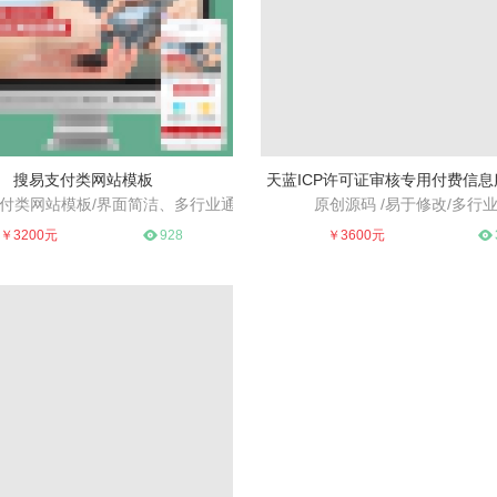
搜易支付类网站模板
天蓝ICP许可证审核专用付费信
付类网站模板/界面简洁、多行业通
原创源码 /易于修改/多行
设计、高端大气、适合多个行业
用、易于SEO
原创源码 /易于修改/多行业
￥3200元
928
￥3600元