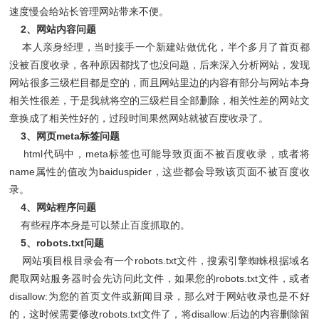
速度慢会给站长管理网站带来不便。
2、网站内容问题
本人亲身经理，当时接手一个新建站做优化，半个多月了首页都
没被百度收录，各种原因都找了也没问题，后来深入分析网站，发现
网站很多三级栏目都是空的，而且网站里边的内容有部分与网站本身
相关性很差，于是我就将空的三级栏目全部删除，相关性差的网站文
章换成了相关性好的，过段时间果然网站就被百度收录了。
3、网页meta标签问题
html代码中，meta标签也可能导致页面不被百度收录，或者将
name属性的值改为baiduspider，这些都会导致该页面不被百度收
录。
4、网站程序问题
有些程序本身是可以禁止百度抓取的。
5、robots.txt问题
网站项目根目录会有一个robots.txt文件，搜索引擎蜘蛛根据域名
爬取网站服务器时会先访问此文件，如果您的robots.txt文件，或者
disallow:为您的首页文件或新闻目录，那么对于网站收录也是不好
的，这时候需要修改robots.txt文件了，将disallow:后边的内容删除留