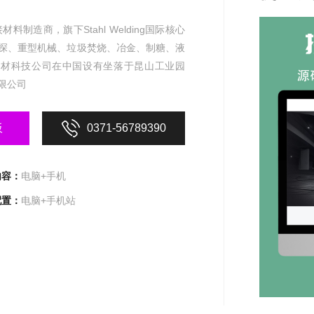
造商，旗下Stahl Welding国际核心
探、重型机械、垃圾焚烧、冶金、制糖、液
焊材科技公司在中国设有坐落于昆山工业园
限公司
板
0371-56789390
内容：
电脑+手机
配置：
电脑+手机站