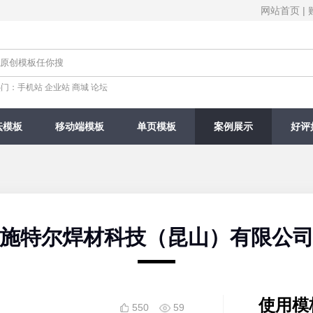
网站首页
|
热门：
手机站
企业站
商城
论坛
坛模板
移动端模板
单页模板
案例展示
好评
施特尔焊材科技（昆山）有限公
使用模
550
59