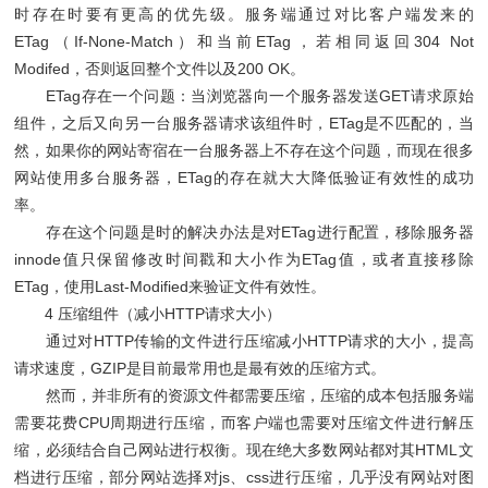
时存在时要有更高的优先级。服务端通过对比客户端发来的
ETag（If-None-Match）和当前ETag，若相同返回304 Not
Modifed，否则返回整个文件以及200 OK。
ETag存在一个问题：当浏览器向一个服务器发送GET请求原始
组件，之后又向另一台服务器请求该组件时，ETag是不匹配的，当
然，如果你的网站寄宿在一台服务器上不存在这个问题，而现在很多
网站使用多台服务器，ETag的存在就大大降低验证有效性的成功
率。
存在这个问题是时的解决办法是对ETag进行配置，移除服务器
innode值只保留修改时间戳和大小作为ETag值，或者直接移除
ETag，使用Last-Modified来验证文件有效性。
4 压缩组件（减小HTTP请求大小）
通过对HTTP传输的文件进行压缩减小HTTP请求的大小，提高
请求速度，GZIP是目前最常用也是最有效的压缩方式。
然而，并非所有的资源文件都需要压缩，压缩的成本包括服务端
需要花费CPU周期进行压缩，而客户端也需要对压缩文件进行解压
缩，必须结合自己网站进行权衡。现在绝大多数网站都对其HTML文
档进行压缩，部分网站选择对js、css进行压缩，几乎没有网站对图