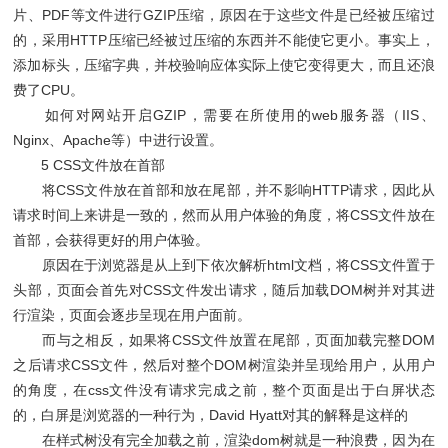
片、PDF等文件进行GZIP压缩，原因在于这些文件是已经被压缩过
的，采用HTTP压缩已经被过压缩的东西并不能使它更小。事实上，
添加标头，压缩字典，并校验响应体实际上使它变得更大，而且还浪
费了CPU。
如何对网站开启GZIP，需要在所使用的web服务器（IIS、
Nginx、Apache等）中进行设置。
5 CSS文件放在首部
将CSS文件放在首部和放在尾部，并不影响HTTP请求，因此从
请求时间上来讲是一致的，然而从用户体验的角度，将CSS文件放在
首部，会获得更好的用户体验。
原因在于浏览器是从上到下依次解析html文档，将CSS文件置于
头部，页面会首先对CSS文件发出请求，随后加载DOM树并对其进
行渲染，页面会逐步呈现在用户面前。
而与之相反，如果将CSS文件放置在尾部，页面加载完整DOM
之后请求CSS文件，然后对整个DOM树渲染并呈现给用户，从用户
的角度，在css文件没有请求完成之前，整个页面是出于白屏状态
的，白屏是浏览器的一种行为，David Hyatt对其的解释是这样的
在样式树没有完全加载之前，渲染dom树就是一种浪费，因为在