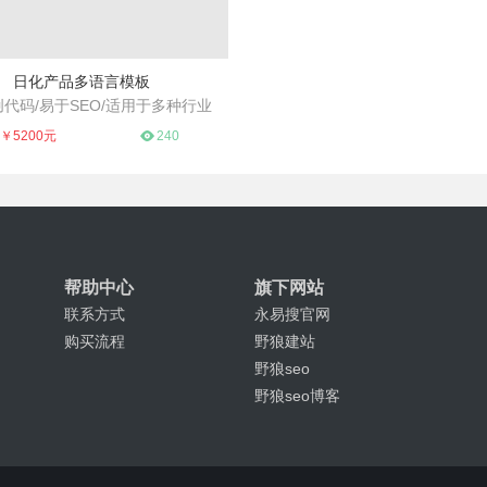
日化产品多语言模板
代码/易于SEO/适用于多种行业
品展示模版，简约大气，源码原创
￥5200元
240
帮助中心
旗下网站
联系方式
永易搜官网
购买流程
野狼建站
野狼seo
野狼seo博客