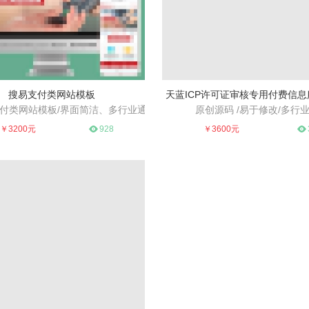
搜易支付类网站模板
天蓝ICP许可证审核专用付费信
付类网站模板/界面简洁、多行业通
原创源码 /易于修改/多行
设计、高端大气、适合多个行业
用、易于SEO
原创源码 /易于修改/多行业
￥3200元
928
￥3600元