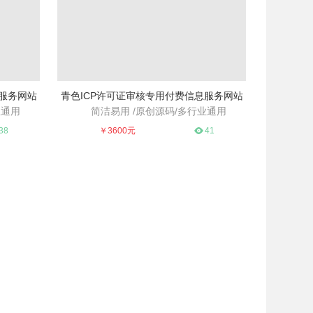
息服务网站
青色ICP许可证审核专用付费信息服务网站
业通用
简洁易用 /原创源码/多行业通用
通用
简洁易用 /原创源码/多行业通用
38
￥3600元
41