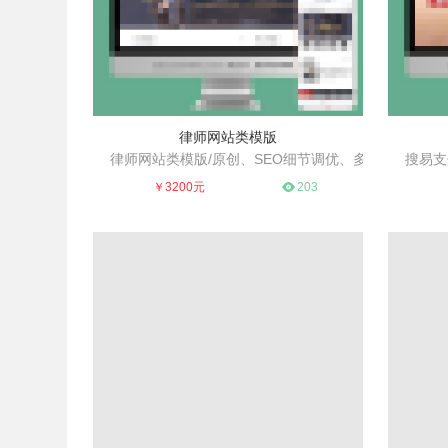
律师网站类模版
律师网站类模版/原创、SEO细节调优、多
搜易支
简洁大方、利于SEO、多行通用
业通用好模板
专业
￥3200元
203