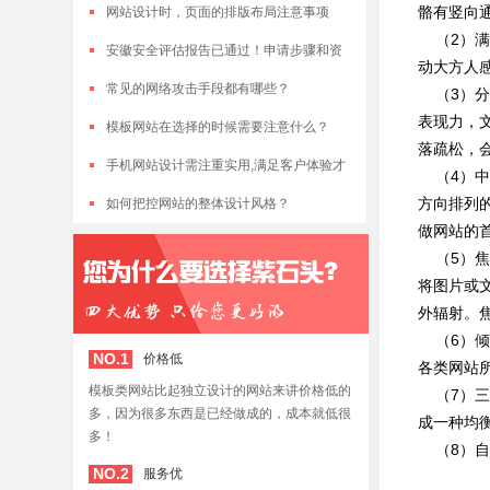
骼有竖向
网站设计时，页面的排版布局注意事项
（2）满
安徽安全评估报告已通过！申请步骤和资
动大方人
料干货分享
常见的网络攻击手段都有哪些？
（3）分
表现力，
模板网站在选择的时候需要注意什么？
落疏松，
手机网站设计需注重实用,满足客户体验才
（4）中
方向排列
是王道
如何把控网站的整体设计风格？
做网站的
（5）焦
将图片或
外辐射。
（6）倾
NO.1
价格低
各类网站
模板类网站比起独立设计的网站来讲价格低的
（7）三
多，因为很多东西是已经做成的，成本就低很
成一种均
多！
（8）自
NO.2
服务优