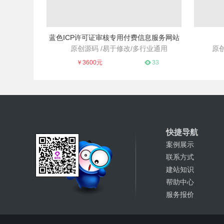
蓝色ICP许可证审核专用付费信息服务网站
原创源码 /易于修改/多行业通用
原创
适用于各个行业、便于修改
多语言产
￥3600元
33
快捷导航
案例展示
联系方式
建站知识
帮助中心
服务报价