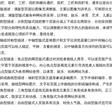
通栏、双栏、三栏、四栏和横向通栏、双栏、三栏和四栏等。通常以竖向
版描述：满版型页面以图像充满整版。主要以图像为诉求点，可将部分文
感觉。满版型版式被各种网站所采用，以学校、娱乐、体育、艺术、儿童
割型描述：分割型版式指把整个页面分成上下或左右两部分，分别安排图
文字部分则理性而具说服力。可以调整图片和文字所占的面积比例，来调
会造成视觉心理的不平衡，显得生硬。
轴或对称型描述：中轴型版式是将图片和文字沿浏览器窗口的中间轴心位
的页面可以给人稳定、平静、含蓄的感觉，沿中轴垂直方向排列的页面可
首页。
点型描述：焦点型的网页版式通过对浏览者视线人诱导，可以使页面产生
文字置于页面的视觉中心。向心焦点型是视觉元素引导浏览者人视线向页
焦点型版式为各类网站使用，以体育、娱乐、动画网站为多。
斜或曲线型描述：倾斜型页面主题形象或多幅图片、文字作倾斜编排，形
所采用。曲线型网站图片、文字在页面上作曲线的分割或编排构成，产生
角型描述：三角型版式是指见面各视觉元素呈三角形或多角形排列。正三
衡版式，既安定又有动感。三角形版式为各类网站所采用。
由型描述：自由型版式人页面具有活泼、轻快人气氛。自由型版式也可应