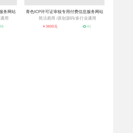
息服务网站
青色ICP许可证审核专用付费信息服务网站
业通用
简洁易用 /原创源码/多行业通用
通用
简洁易用 /原创源码/多行业通用
38
￥3600元
41