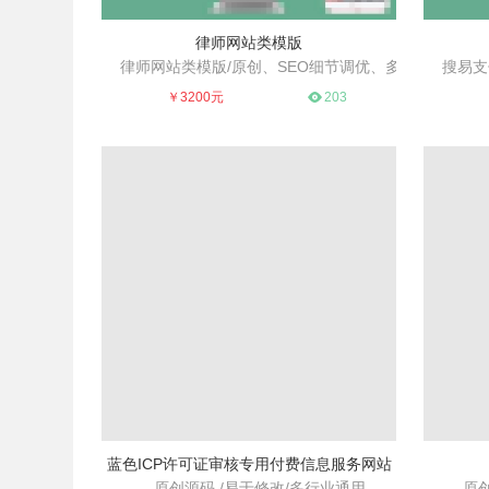
律师网站类模版
律师网站类模版/原创、SEO细节调优、多
搜易支
简洁大方、利于SEO、多行通用
业通用好模板
专业
￥3200元
203
蓝色ICP许可证审核专用付费信息服务网站
原创源码 /易于修改/多行业通用
原创