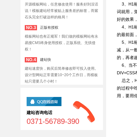
3、H1
开源模板网站，任意修改使用！服务好到没话
说！模板建站经常被贴上服务差的标签，而紫
词就用，
石头完全打破这样的格局！
好的效果
4、H1标
NO.3
正版有授权
的最前面
模板网站也有正规军！我们做的模板网站有永
5、H1
易搜CMS终身使用授权，正版系统、无惧侵
权！
减，从一
的，再者
NO.4
建站快
6、当不
建站速度快，购买后简单修改即可投入使用。
DIV+C
设计型网站正常需要10~20个工作日，而模板
总之，H
站只需要几个小时！
的过程中
用，要用
建站咨询电话
0371-56789-390