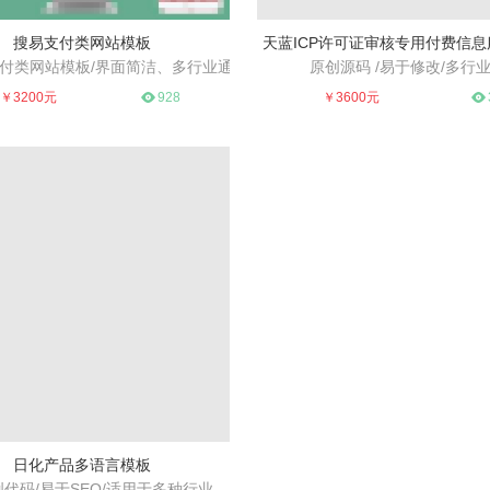
搜易支付类网站模板
天蓝ICP许可证审核专用付费信
付类网站模板/界面简洁、多行业通
原创源码 /易于修改/多行
设计、高端大气、适合多个行业
用、易于SEO
原创源码 /易于修改/多行业
￥3200元
928
￥3600元
日化产品多语言模板
代码/易于SEO/适用于多种行业