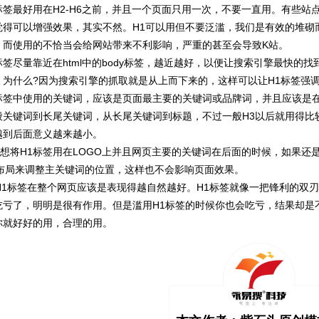
标签最好用在H2-H6之前，并且一个页面只用一次，不要一直用。有些
觉得可以增强效果，其实不然。H1可以用但不要泛滥，我们是有效的堆砌
，而使用的不恰当会给网站带来不利影响，严重的甚至会导致K站。
签尽量靠近在html中的body标签，越近越好，以便让搜索引擎最快的找
，为什么?因为搜索引擎的抓取就是从上而下来的，这样可以让H1标签强
标签中使用的关键词，应该是页面最主要的关键词或品牌词，并且应该是在
般关键词到长尾关键词，从长尾关键词到标题，不过一般H3以后就用得比较
越到后面意义越来越小。
想将H1标签用在LOGO上并且网页主要的关键词在后面的时候，如果还是
SS布局来调整主关键词的位置，这样也不会影响页面效果。
1标签在整个网页应该是表现得越自然越好。H1标签就像一把锋利的双
吃亏了，明明是很有作用。但是滥用H1标签的时候你也会吃亏，结果却是
你就好好的用，合理的用。