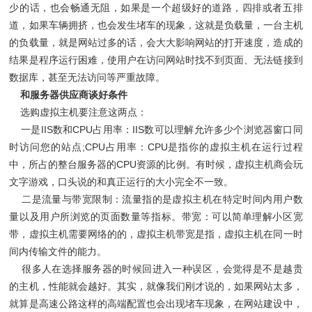
少的话，也会畅通无阻，如果是一个超级好的道路，四排或者五排
道，如果车辆拥挤，也会发生堵车的现象，这就是负载量，一台主机
的负载量，就是网站过多的话，会大大影响网站的打开速度，造成的
结果是程序运行困难，使用户在访问网站时找不到页面、无法链接到
数据库，甚至无法访问等严重故障。
和服务器供应商谈好条件
选购虚拟主机要注意这两点：
一是IIS数和CPU占用率：IIS数可以理解允许多少个浏览器窗口同
时访问您的站点;CPU占用率：CPU是指你的虚拟主机在运行过程
中，所占的整台服务器的CPU资源的比例。有时候，虚拟主机商会玩
文字游戏，口头说的和真正运行的大小完全不一致。
二是流量与带宽限制：流量指的是虚拟主机在特定时间内用户数
量以及用户所浏览的页面数量等指标。带宽：可以简单理解小区宽
带，虚拟主机需要网络的的，虚拟主机带宽是指，虚拟主机在同一时
间内传输文件的能力。
很多人在选择服务器的时候回进入一种误区，会觉得是不是越贵
的主机，性能就会越好。其实，就像我们刚才说的，如果网站太多，
就算是高速公路这样的高端配置也会出现堵车现象，在网站建设中，