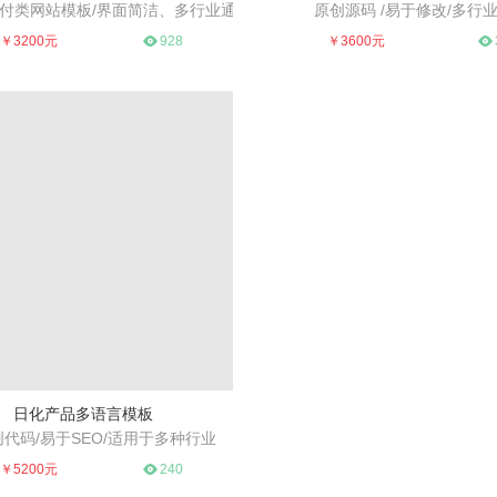
付类网站模板/界面简洁、多行业通
原创源码 /易于修改/多行
设计、高端大气、适合多个行业
用、易于SEO
原创源码 /易于修改/多行业
￥3200元
928
￥3600元
日化产品多语言模板
代码/易于SEO/适用于多种行业
品展示模版，简约大气，源码原创
￥5200元
240