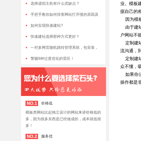
业。模板
选择虚拟主机有什么优缺点？
据自己的
手把手教你如何排查网站打开慢的原因及
因为模板
优化方法（大全）
如何实现快速建站?
由于建站
户网站不
快速建站选择那种方式更好？
定制建站
一对多网页随机跳转管理系统，包安装，
流沟通，
定制建站
包能用，巨便宜
警惕9种过度优化的雷区！
众不懂，
如果你公
操作都是
NO.1
价格低
模板类网站比起独立设计的网站来讲价格低的
多，因为很多东西是已经做成的，成本就低很
多！
NO.2
服务优