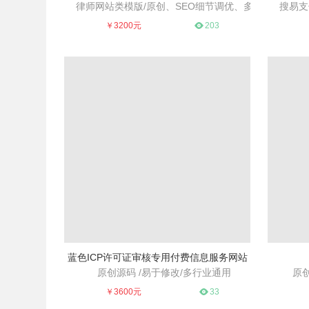
律师网站类模版/原创、SEO细节调优、多
搜易支
简洁大方、利于SEO、多行通用
业通用好模板
专业
￥3200元
203
蓝色ICP许可证审核专用付费信息服务网站
原创源码 /易于修改/多行业通用
原创
适用于各个行业、便于修改
多语言产
￥3600元
33