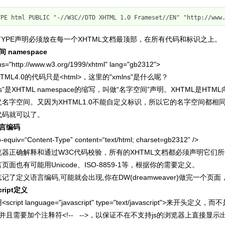
YPE html PUBLIC "-//W3C//DTD XHTML 1.0 Frameset//EN" "http://www
TYPE声明必须放在每一个XHTML文档最顶部，在所有代码和标识之上。
 namespace
ns="http://www.w3.org/1999/xhtml" lang="gb2312">
ML4.0的代码只是<html>，这里的"xmlns"是什么呢？
lns”是XHTML namespace的缩写，叫做“名字空间”声明。XHTML是
名字空间。又因为XHTML1.0不能
自定义标识，所以它的名字空间都相同，就是"ht
代码就可以了。
语言编码
-equiv=“Content-Type” content=“text/html; charset=gb2312” />
器正确解释和通过W3C代码校验，所有的XHTML文档都必须声明它们所使
面也有可能用Unicode、ISO-
8859-1等，根据你的需要定义。
记了定义语言编码,可能就会出现,你在DW(dreamweaver)做完一个
cript定义
cript language="javascript" type="text/javascript">来开头定义，
t>，并且需要加个注释符<!--
-->，以保证不在不支持js的浏览器上直接显