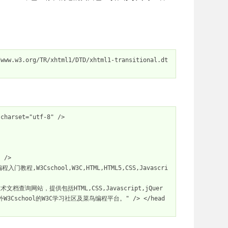
/www.w3.org/TR/xhtml1/DTD/xhtml1-transitional.dt
charset="utf-8" /> 

外W3Cschool的W3C学习社区及菜鸟编程平台。" />
</
head