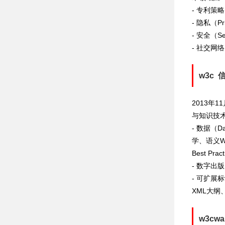
- 专利策略（
- 隐私（Pr
- 安全（S
- 社交网络
w3c 
2013年
与知识技术领
- 数据（
学、语义W
Best Pr
- 数字出版 
- 可扩展标
XML大纲
w3cw