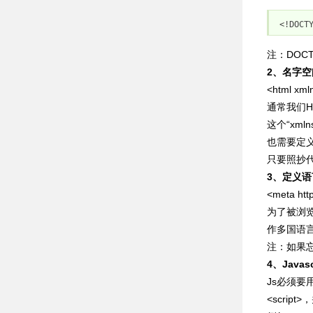
<!
DOCT
注：DOC
2、名字空间
<html xml
通常我们HT
这个“xm
也需要定义
只要照抄
3、定义
<meta http
为了被浏览
作多国语言页
注：如果忘
4、Javas
Js必须要用<s
<scrip