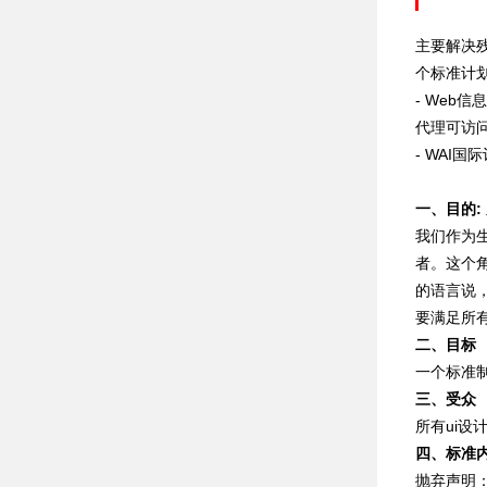
主要解决
个标准计
- Web信
代理可访问
- WAI国际
一、目的:
我们作为
者。这个
的语言说，
要满足所
二、目标
一个标准
三、受众
所有ui设
四、标准
抛弃声明：