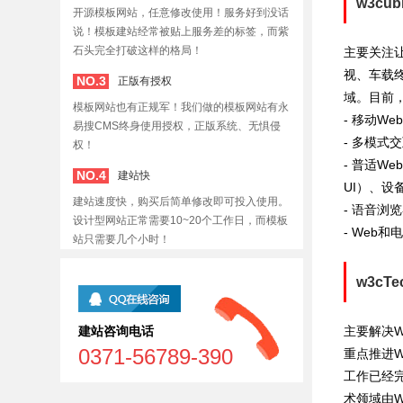
w3cub
开源模板网站，任意修改使用！服务好到没话
说！模板建站经常被贴上服务差的标签，而紫
石头完全打破这样的格局！
主要关注
视、车载终
NO.3
正版有授权
域。目前
模板网站也有正规军！我们做的模板网站有永
- 移动We
易搜CMS终身使用授权，正版系统、无惧侵
- 多模式交互
权！
- 普适Web
NO.4
建站快
UI）、设
建站速度快，购买后简单修改即可投入使用。
- 语音浏览器
设计型网站正常需要10~20个工作日，而模板
- Web和电
站只需要几个小时！
w3cTe
建站咨询电话
主要解决W
0371-56789-390
重点推进W
工作已经完
术领域由We