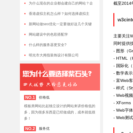
截至201
为什么现在的企业都会建自己的网站？企
业网站有什么作用？
香港虚拟主机怎么样？如何选择虚拟主
w3cin
机？
新网站做seo优化一定要做好这几个关键
点！
网站建设中的色彩搭配学
主要关注W
同时提供
什么样的服务器更安全?
- 图形（Gra
明光市大拇指装饰设计有限公司
- HTML（H
- 国际化（Int
- 数学表示（M
- 富Web客户
- 样式（St
- Web视频
NO.1
价格低
- XForm
模板类网站比起独立设计的网站来讲价格低的
- Web字体
多，因为很多东西是已经做成的，成本就低很
- Web测
多！
NO.2
服务优