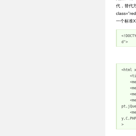
代，替代方
class=”re
一个标准X
<!
DOCT
d"
>
<
html 
    <title>W3Cschool - 学技术查资料，从w3cschool开始!</title>

    <meta http-equiv="X-UA-Compatible" content="IE=edge,chrome=1" />

    <meta name="renderer" content="webkit" />

    <meta name="viewport" content="width=device-width, initial-scale=1" />

    <meta name="keywords" content="w3cschool,w3cschool在线教程,技术文档,编程入门教程,W3Cschool,W3C,HTML,HTML5,CSS,Javascri
pt,jQue
    <meta name="description" content="w3cschool是一个专业的编程入门学习及技术文档查询网站，提供包括HTML,CSS,Javascript,jQuer
y,C,P
>