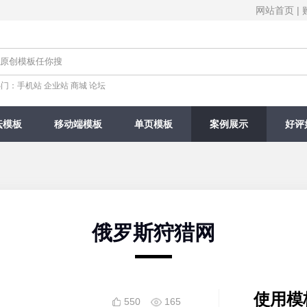
网站首页
|
热门：
手机站
企业站
商城
论坛
坛模板
移动端模板
单页模板
案例展示
好评
俄罗斯狩猎网
使用模
550
165