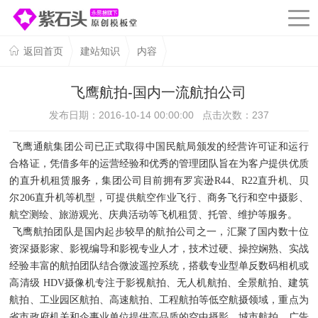
返回首页
建站知识
内容
飞鹰航拍-国内一流航拍公司
发布日期：2016-10-14 00:00:00 点击次数：
237
飞鹰通航集团公司已正式取得中国民航局颁发的经营许可证和运行
合格证，凭借多年的运营经验和优秀的管理团队旨在为客户提供优质
的直升机租赁服务，集团公司目前拥有罗宾逊
R44
、
R22
直升机、贝
尔
206
直升机等机型，可提供航空作业飞行、商务飞行和空中摄影、
航空测绘、旅游观光、庆典活动等飞机租赁、托管、维护等服务。
飞鹰航拍团队是国内起步较早的航拍公司之一，汇聚了国内数十位
资深摄影家、影视编导和影视专业人才，技术过硬、操控娴熟、实战
经验丰富的航拍团队结合微波遥控系统，搭载专业型单反数码相机或
高清级
HDV
摄像机专注于影视航拍、无人机航拍、全景航拍、建筑
航拍、工业园区航拍、高速航拍、工程航拍等低空航摄领域，重点为
省市政府机关和企事业单位提供高品质的空中摄影、城市航拍、广告